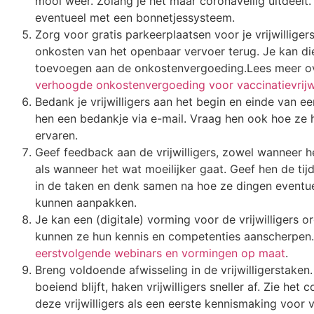
mooi weer. Zolang je het maar coronaveilig uitdeelt
eventueel met een bonnetjessysteem.
Zorg voor gratis parkeerplaatsen voor je vrijwilliger
onkosten van het openbaar vervoer terug. Je kan di
toevoegen aan de onkostenvergoeding.Lees meer o
verhoogde onkostenvergoeding voor vaccinatievrijwi
Bedank je vrijwilligers aan het begin en einde van een
hen een bedankje via e-mail. Vraag hen ook hoe ze h
ervaren.
Geef feedback aan de vrijwilligers, zowel wanneer 
als wanneer het wat moeilijker gaat. Geef hen de tij
in de taken en denk samen na hoe ze dingen eventu
kunnen aanpakken.
Je kan een (digitale) vorming voor de vrijwilligers o
kunnen ze hun kennis en competenties aanscherpen.
eerstvolgende webinars en vormingen op maat
.
Breng voldoende afwisseling in de vrijwilligerstaken. 
boeiend blijft, haken vrijwilligers sneller af. Zie het 
deze vrijwilligers als een eerste kennismaking voor 