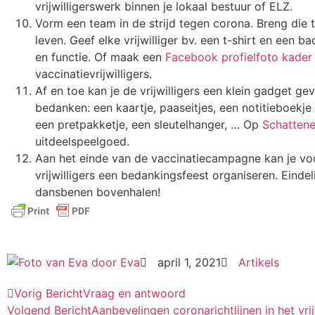
vrijwilligerswerk binnen je lokaal bestuur of ELZ.
Vorm een team in de strijd tegen corona. Breng die t
leven. Geef elke vrijwilliger bv. een t-shirt en een 
en functie. Of maak een
Facebook profielfoto kader
vaccinatievrijwilligers.
Af en toe kan je de vrijwilligers een klein gadget g
bedanken: een kaartje, paaseitjes, een notitieboekje
een pretpakketje, een sleutelhanger, … Op
Schattene
uitdeelspeelgoed.
Aan het einde van de vaccinatiecampagne kan je voo
vrijwilligers een bedankingsfeest organiseren. Eindel
dansbenen bovenhalen!
door
Eva
april 1, 2021
Artikels
Vorig Bericht
Vraag en antwoord
Volgend Bericht
Aanbevelingen coronarichtlijnen in het vri