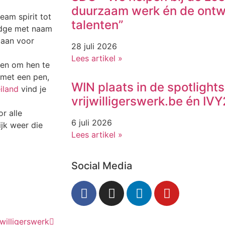
duurzaam werk én de ontw
eam spirit tot
talenten”
badge met naam
aan voor
28 juli 2026
Lees artikel »
even om hen te
 met een pen,
WIN plaats in de spotlights
iland
vind je
vrijwilligerswerk.be én I
r alle
6 juli 2026
ijk weer die
Lees artikel »
Social Media
jwilligerswerk