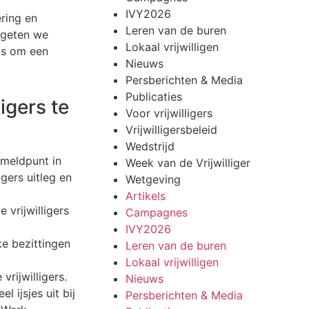
IVY2026
ering en
Leren van de buren
rgeten we
Lokaal vrijwilligen
ips om een
Nieuws
Persberichten & Media
Publicaties
igers te
Voor vrijwilligers
Vrijwilligersbeleid
Wedstrijd
nmeldpunt in
Week van de Vrijwilliger
gers uitleg en
Wetgeving
Artikels
 vrijwilligers
Campagnes
IVY2026
ke bezittingen
Leren van de buren
Lokaal vrijwilligen
vrijwilligers.
Nieuws
l ijsjes uit bij
Persberichten & Media