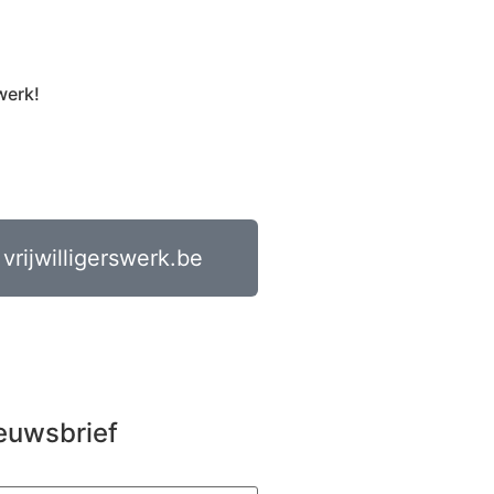
werk!
vrijwilligerswerk.be
euwsbrief