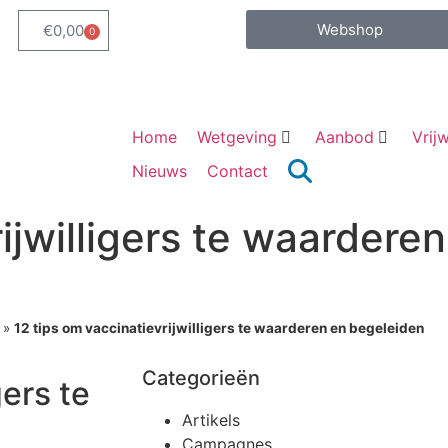
Webshop
€
0,00
0
Home
Wetgeving
Aanbod
Vrijw
Nieuws
Contact
ijwilligers te waardere
»
12 tips om vaccinatievrijwilligers te waarderen en begeleiden
Categorieën
gers te
Artikels
Campagnes