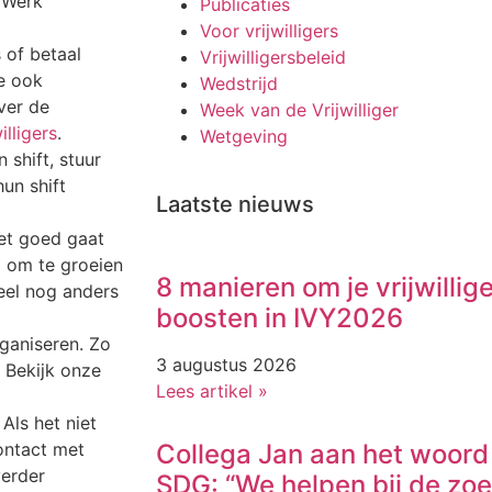
. Werk
Publicaties
Voor vrijwilligers
s of betaal
Vrijwilligersbeleid
e ook
Wedstrijd
ver de
Week van de Vrijwilliger
lligers
.
Wetgeving
 shift, stuur
un shift
Laatste nieuws
het goed gaat
d om te groeien
8 manieren om je vrijwillig
eel nog anders
boosten in IVY2026
rganiseren. Zo
3 augustus 2026
 Bekijk onze
Lees artikel »
Als het niet
contact met
Collega Jan aan het woord 
verder
SDG: “We helpen bij de zo