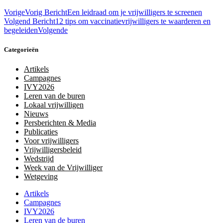
Vorige
Vorig Bericht
Een leidraad om je vrijwilligers te screenen
Volgend Bericht
12 tips om vaccinatievrijwilligers te waarderen en
begeleiden
Volgende
Categorieën
Artikels
Campagnes
IVY2026
Leren van de buren
Lokaal vrijwilligen
Nieuws
Persberichten & Media
Publicaties
Voor vrijwilligers
Vrijwilligersbeleid
Wedstrijd
Week van de Vrijwilliger
Wetgeving
Artikels
Campagnes
IVY2026
Leren van de buren