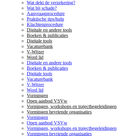
Wat dekt de verzekering?
Wat bij schade?
Aanvraagprocedure
Praktische tips/hulp
Klachtenprocedure
Digitale en andere tools
Boeken & publicaties
Digitale tools
Vacaturebank
V-Wijzer
Word lid
Digitale en andere tools
Boeken & publicaties
Digitale tools
Vacaturebank
V-Wijzer
Word lid
Vormingen
Open aanbod VSVw
Vormingen, workshops en trajectbegeleidingen
Vormingen bevriende organisaties
Vormingen
Open aanbod VSVw
Vormingen, workshops en trajectbegeleidingen
Vormingen bevriende organisaties