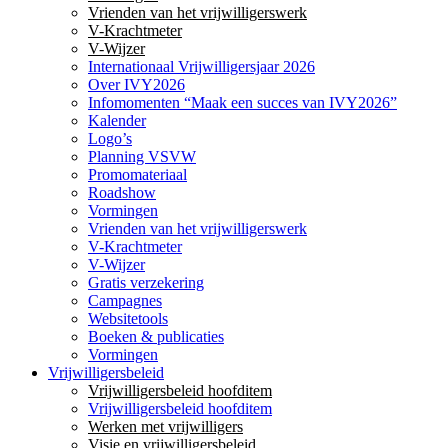
Vrienden van het vrijwilligerswerk
V-Krachtmeter
V-Wijzer
Internationaal Vrijwilligersjaar 2026
Over IVY2026
Infomomenten “Maak een succes van IVY2026”
Kalender
Logo’s
Planning VSVW
Promomateriaal
Roadshow
Vormingen
Vrienden van het vrijwilligerswerk
V-Krachtmeter
V-Wijzer
Gratis verzekering
Campagnes
Websitetools
Boeken & publicaties
Vormingen
Vrijwilligersbeleid
Vrijwilligersbeleid hoofditem
Vrijwilligersbeleid hoofditem
Werken met vrijwilligers
Visie en vrijwilligersbeleid