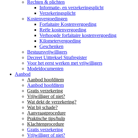
Rechten & plichten
Informatie- en verzekeringsplicht
Verzekeringsplicht
Kostenvergoedingen
Forfaitaire Kostenvergoeding
Reële kostenvergoeding
Verhoogde forfaitaire kostenvergoeding
Kilometervergoeding
Geschenken
Bestuursvrijwilligers
Decreet Uittreksel Strafregister
Voor het eerst werken met vrijwilligers
Modeldocumenten
Aanbod
Aanbod hoofditem
Aanbod hoofditem
Gratis verzekering
Vrijwilliger of niet?
Wat dekt de verzekering?
Wat bij schade?
Aanvraagprocedure
Praktische tips/hulp
Klachtenprocedure
Gratis verzekering
Vrijwilliger of niet?