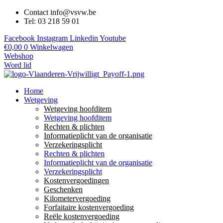
Contact info@vsvw.be
Tel: 03 218 59 01
Facebook
Instagram
Linkedin
Youtube
€
0,00
0
Winkelwagen
Webshop
Word lid
Home
Wetgeving
Wetgeving hoofditem
Wetgeving hoofditem
Rechten & plichten
Informatieplicht van de organisatie
Verzekeringsplicht
Rechten & plichten
Informatieplicht van de organisatie
Verzekeringsplicht
Kostenvergoedingen
Geschenken
Kilometervergoeding
Forfaitaire kostenvergoeding
Reële kostenvergoeding