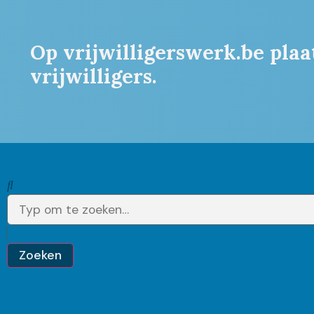
Op vrijwilligerswerk.be plaa
vrijwilligers.
Zoeken