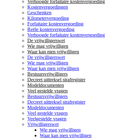
Verhoogde forfaitaire kostenvergoeding
Kostenvergoedingen
Geschenken
Kilometervergoeding
Forfaitaire kostenvergoeding
Reële kostenvergoeding
Verhoogde forfaitaire kostenvergoeding
De vrijwilligerswet
Wie mag vrijwilligen
Waar kan men vrijwilligen
De vrijwilligerswet
Wie mag vrijwilligen
Waar kan men vrijwilligen
Bestuursvrijwilligers
Decreet uittreksel strafregister
Modeldocumenten
Veel gestelde vragen
Bestuursvrijwilligers
Decreet uittreksel strafregister
Modeldocumenten
Veel gestelde vragen
Veelgestelde vragen
Vrijwilligerswet
Wie mag vrijwilligen
Waar kan men vrijwilligen