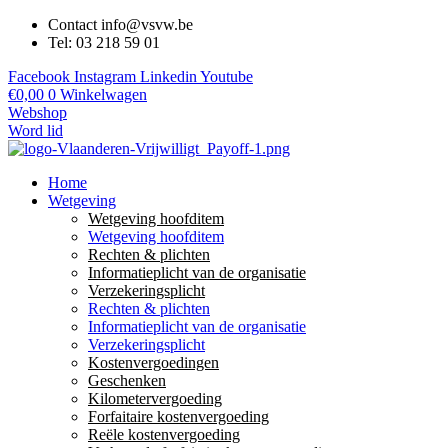
Contact info@vsvw.be
Tel: 03 218 59 01
Facebook
Instagram
Linkedin
Youtube
€
0,00
0
Winkelwagen
Webshop
Word lid
Home
Wetgeving
Wetgeving hoofditem
Wetgeving hoofditem
Rechten & plichten
Informatieplicht van de organisatie
Verzekeringsplicht
Rechten & plichten
Informatieplicht van de organisatie
Verzekeringsplicht
Kostenvergoedingen
Geschenken
Kilometervergoeding
Forfaitaire kostenvergoeding
Reële kostenvergoeding