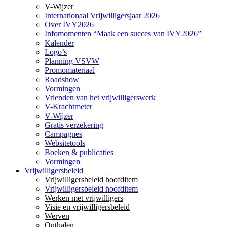
V-Wijzer
Internationaal Vrijwilligersjaar 2026
Over IVY2026
Infomomenten “Maak een succes van IVY2026”
Kalender
Logo’s
Planning VSVW
Promomateriaal
Roadshow
Vormingen
Vrienden van het vrijwilligerswerk
V-Krachtmeter
V-Wijzer
Gratis verzekering
Campagnes
Websitetools
Boeken & publicaties
Vormingen
Vrijwilligersbeleid
Vrijwilligersbeleid hoofditem
Vrijwilligersbeleid hoofditem
Werken met vrijwilligers
Visie en vrijwilligersbeleid
Werven
Onthalen