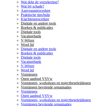
Wat dekt de verzekering?
Wat bij schade?
Aanvraagprocedure
Praktische tips/hulp
Klachtenprocedure
Digitale en andere tools
Boeken & publicaties
Digitale tools
Vacaturebank
V-Wijzer
Word lid
Digitale en andere tools
Boeken & publicaties
Digitale tools
Vacaturebank
V-Wijzer
Word lid
Vormingen
Open aanbod VSVw
Vormingen, workshops en trajectbegeleidingen
Vormingen bevriende organisaties
Vormingen
Open aanbod VSVw
Vormingen, workshops en trajectbegeleidingen
Vormingen bevriende organisaties