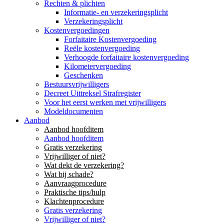
Rechten & plichten
Informatie- en verzekeringsplicht
Verzekeringsplicht
Kostenvergoedingen
Forfaitaire Kostenvergoeding
Reële kostenvergoeding
Verhoogde forfaitaire kostenvergoeding
Kilometervergoeding
Geschenken
Bestuursvrijwilligers
Decreet Uittreksel Strafregister
Voor het eerst werken met vrijwilligers
Modeldocumenten
Aanbod
Aanbod hoofditem
Aanbod hoofditem
Gratis verzekering
Vrijwilliger of niet?
Wat dekt de verzekering?
Wat bij schade?
Aanvraagprocedure
Praktische tips/hulp
Klachtenprocedure
Gratis verzekering
Vrijwilliger of niet?