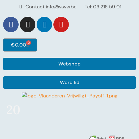
Contact info@vsvw.be
Tel: 03 218 59 01
0
€
0,00
Webshop
Word lid
20