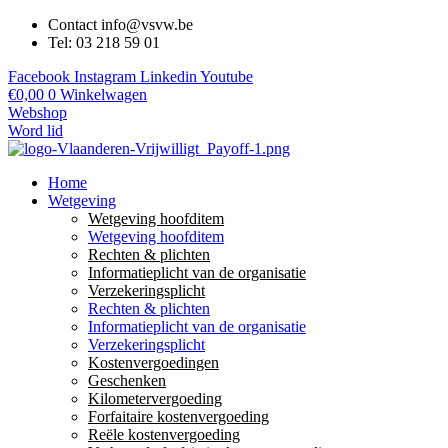
Contact info@vsvw.be
Tel: 03 218 59 01
Facebook
Instagram
Linkedin
Youtube
€
0,00
0
Winkelwagen
Webshop
Word lid
Home
Wetgeving
Wetgeving hoofditem
Wetgeving hoofditem
Rechten & plichten
Informatieplicht van de organisatie
Verzekeringsplicht
Rechten & plichten
Informatieplicht van de organisatie
Verzekeringsplicht
Kostenvergoedingen
Geschenken
Kilometervergoeding
Forfaitaire kostenvergoeding
Reële kostenvergoeding