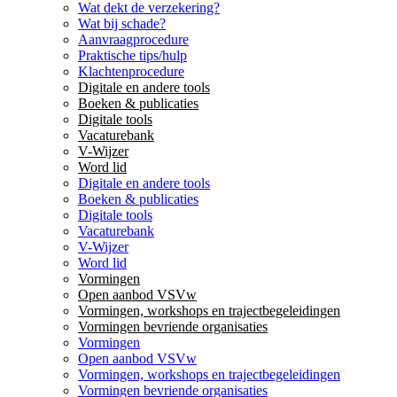
Wat dekt de verzekering?
Wat bij schade?
Aanvraagprocedure
Praktische tips/hulp
Klachtenprocedure
Digitale en andere tools
Boeken & publicaties
Digitale tools
Vacaturebank
V-Wijzer
Word lid
Digitale en andere tools
Boeken & publicaties
Digitale tools
Vacaturebank
V-Wijzer
Word lid
Vormingen
Open aanbod VSVw
Vormingen, workshops en trajectbegeleidingen
Vormingen bevriende organisaties
Vormingen
Open aanbod VSVw
Vormingen, workshops en trajectbegeleidingen
Vormingen bevriende organisaties