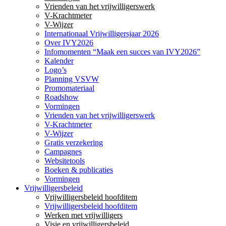
Vrienden van het vrijwilligerswerk
V-Krachtmeter
V-Wijzer
Internationaal Vrijwilligersjaar 2026
Over IVY2026
Infomomenten “Maak een succes van IVY2026”
Kalender
Logo’s
Planning VSVW
Promomateriaal
Roadshow
Vormingen
Vrienden van het vrijwilligerswerk
V-Krachtmeter
V-Wijzer
Gratis verzekering
Campagnes
Websitetools
Boeken & publicaties
Vormingen
Vrijwilligersbeleid
Vrijwilligersbeleid hoofditem
Vrijwilligersbeleid hoofditem
Werken met vrijwilligers
Visie en vrijwilligersbeleid