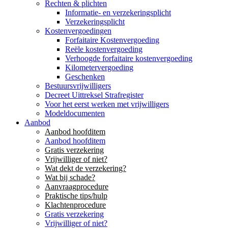
Rechten & plichten
Informatie- en verzekeringsplicht
Verzekeringsplicht
Kostenvergoedingen
Forfaitaire Kostenvergoeding
Reële kostenvergoeding
Verhoogde forfaitaire kostenvergoeding
Kilometervergoeding
Geschenken
Bestuursvrijwilligers
Decreet Uittreksel Strafregister
Voor het eerst werken met vrijwilligers
Modeldocumenten
Aanbod
Aanbod hoofditem
Aanbod hoofditem
Gratis verzekering
Vrijwilliger of niet?
Wat dekt de verzekering?
Wat bij schade?
Aanvraagprocedure
Praktische tips/hulp
Klachtenprocedure
Gratis verzekering
Vrijwilliger of niet?