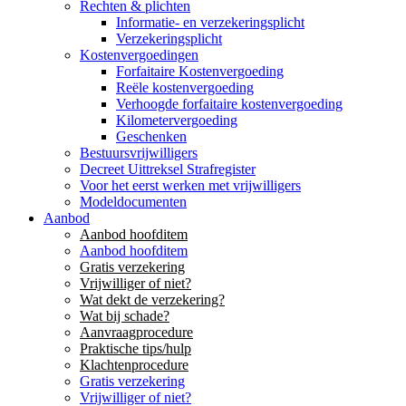
Rechten & plichten
Informatie- en verzekeringsplicht
Verzekeringsplicht
Kostenvergoedingen
Forfaitaire Kostenvergoeding
Reële kostenvergoeding
Verhoogde forfaitaire kostenvergoeding
Kilometervergoeding
Geschenken
Bestuursvrijwilligers
Decreet Uittreksel Strafregister
Voor het eerst werken met vrijwilligers
Modeldocumenten
Aanbod
Aanbod hoofditem
Aanbod hoofditem
Gratis verzekering
Vrijwilliger of niet?
Wat dekt de verzekering?
Wat bij schade?
Aanvraagprocedure
Praktische tips/hulp
Klachtenprocedure
Gratis verzekering
Vrijwilliger of niet?