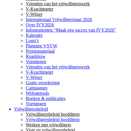
Vrienden van het vrijwilligerswerk
V-Krachtmeter
V-Wijzer
Internationaal Vrijwilligersjaar 2026
Over IVY2026
Infomomenten “Maak een succes van IVY2026”
Kalender
Logo’s
Planning VSVW
Promomateriaal
Roadshow
Vormingen
Vrienden van het vrijwilligerswerk
V-Krachtmeter
V-Wijzer
Gratis verzekering
Campagnes
Websitetools
Boeken & publicaties
Vormingen
Vrijwilligersbeleid
Vrijwilligersbeleid hoofditem
Vrijwilligersbeleid hoofditem
Werken met vrijwilligers
Visie en vrijwilligersbeleid