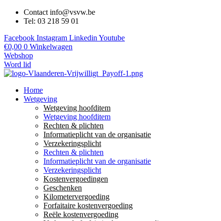
Contact info@vsvw.be
Tel: 03 218 59 01
Facebook
Instagram
Linkedin
Youtube
€
0,00
0
Winkelwagen
Webshop
Word lid
Home
Wetgeving
Wetgeving hoofditem
Wetgeving hoofditem
Rechten & plichten
Informatieplicht van de organisatie
Verzekeringsplicht
Rechten & plichten
Informatieplicht van de organisatie
Verzekeringsplicht
Kostenvergoedingen
Geschenken
Kilometervergoeding
Forfaitaire kostenvergoeding
Reële kostenvergoeding