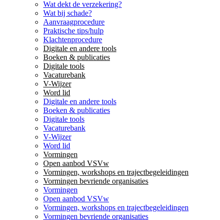
Wat dekt de verzekering?
Wat bij schade?
Aanvraagprocedure
Praktische tips/hulp
Klachtenprocedure
Digitale en andere tools
Boeken & publicaties
Digitale tools
Vacaturebank
V-Wijzer
Word lid
Digitale en andere tools
Boeken & publicaties
Digitale tools
Vacaturebank
V-Wijzer
Word lid
Vormingen
Open aanbod VSVw
Vormingen, workshops en trajectbegeleidingen
Vormingen bevriende organisaties
Vormingen
Open aanbod VSVw
Vormingen, workshops en trajectbegeleidingen
Vormingen bevriende organisaties