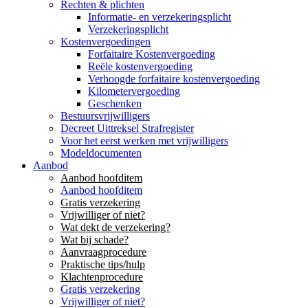
Rechten & plichten
Informatie- en verzekeringsplicht
Verzekeringsplicht
Kostenvergoedingen
Forfaitaire Kostenvergoeding
Reële kostenvergoeding
Verhoogde forfaitaire kostenvergoeding
Kilometervergoeding
Geschenken
Bestuursvrijwilligers
Decreet Uittreksel Strafregister
Voor het eerst werken met vrijwilligers
Modeldocumenten
Aanbod
Aanbod hoofditem
Aanbod hoofditem
Gratis verzekering
Vrijwilliger of niet?
Wat dekt de verzekering?
Wat bij schade?
Aanvraagprocedure
Praktische tips/hulp
Klachtenprocedure
Gratis verzekering
Vrijwilliger of niet?