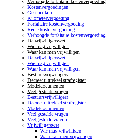
Verhoogde forfaitaire kostenvergoeding
Kostenvergoedingen
Geschenken
Kilometervergoeding
Forfaitaire kostenvergoeding
Reële kostenvergoeding
Verhoogde forfaitaire kostenvergoeding
De vrijwilligerswet
Wie mag vrijwilligen
Waar kan men vrijwilligen
De vrijwilligerswet
Wie mag vrijwilligen
Waar kan men vrijwilligen
Bestuursvrijwilligers
Decreet uittreksel strafregister
Modeldocumenten
Veel gestelde vragen
Bestuursvrijwilligers
Decreet uittreksel strafregister
Modeldocumenten
Veel gestelde vragen
Veelgestelde vragen
Vrijwilligerswet
Wie mag vrijwilligen
Waar kan men vrijwilligen