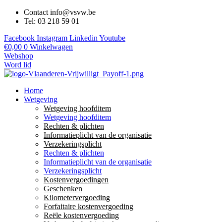
Contact info@vsvw.be
Tel: 03 218 59 01
Facebook
Instagram
Linkedin
Youtube
€
0,00
0
Winkelwagen
Webshop
Word lid
Home
Wetgeving
Wetgeving hoofditem
Wetgeving hoofditem
Rechten & plichten
Informatieplicht van de organisatie
Verzekeringsplicht
Rechten & plichten
Informatieplicht van de organisatie
Verzekeringsplicht
Kostenvergoedingen
Geschenken
Kilometervergoeding
Forfaitaire kostenvergoeding
Reële kostenvergoeding