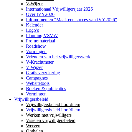
V-Wijzer
Internationaal Vrijwilligersjaar 2026
Over IVY2026
Infomomenten “Maak een succes van IVY2026”
Kalender
Logo’s
Planning VSVW
Promomateriaal
Roadshow
Vormingen
Vrienden van het vrijwilligerswerk
V-Krachtmeter
V-Wijzer
Gratis verzekering
Campagnes
Websitetools
Boeken & publicaties
Vormingen
Vrijwilligersbeleid
Vrijwilligersbeleid hoofditem
Vrijwilligersbeleid hoofditem
Werken met vrijwilligers
Visie en vrijwilligersbeleid
Werven
Onthalen