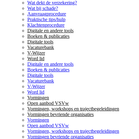
Wat dekt de verzekering?
Wat bij schade?
Aanvraagprocedure
Praktische tips/hulp
Klachtenprocedure
Digitale en andere tools
Boeken & publicaties
Digitale tools
Vacaturebank
V-Wijzer
Word lid
Digitale en andere tools
Boeken & publicaties
Digitale tools
Vacaturebank
V-Wijzer
Word lid
Vormingen
Open aanbod VSVw
Vormingen, workshops en trajectbegeleidingen
Vormingen bevriende organisaties
Vormingen
Open aanbod VSVw
Vormingen, workshops en trajectbegeleidingen
Vormingen bevriende organisaties