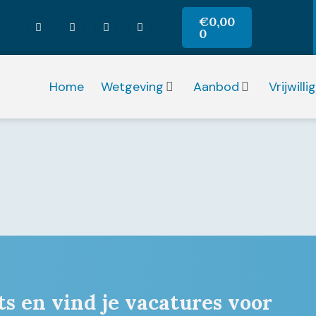
€
0,00
0
Home
Wetgeving
Aanbod
Vrijwill
ts en vind je vacatures voor