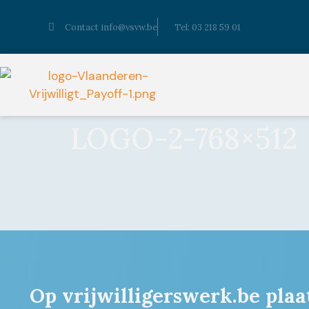
Contact info@vsvw.be
Tel: 03 218 59 01
LOGO-2-768×512
Op vrijwilligerswerk.be plaa