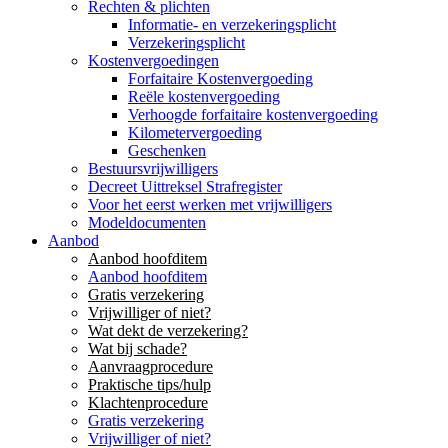
Rechten & plichten
Informatie- en verzekeringsplicht
Verzekeringsplicht
Kostenvergoedingen
Forfaitaire Kostenvergoeding
Reële kostenvergoeding
Verhoogde forfaitaire kostenvergoeding
Kilometervergoeding
Geschenken
Bestuursvrijwilligers
Decreet Uittreksel Strafregister
Voor het eerst werken met vrijwilligers
Modeldocumenten
Aanbod
Aanbod hoofditem
Aanbod hoofditem
Gratis verzekering
Vrijwilliger of niet?
Wat dekt de verzekering?
Wat bij schade?
Aanvraagprocedure
Praktische tips/hulp
Klachtenprocedure
Gratis verzekering
Vrijwilliger of niet?