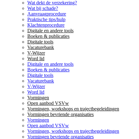
Wat dekt de verzekering?
Wat bij schade?
Aanvraagprocedure
Praktische tips/hulp
Klachtenprocedure
Digitale en andere tools
Boeken & publicaties
Digitale tools
Vacaturebank
V-Wijzer
Word lid
Digitale en andere tools
Boeken & publicaties
Digitale tools
Vacaturebank
V-Wijzer
Word lid
Vormingen
Open aanbod VSVw
Vormingen, workshops en trajectbegeleidingen
Vormingen bevriende organisaties
Vormingen
Open aanbod VSVw
Vormingen, workshops en trajectbegeleidingen
Vormingen bevriende organisaties