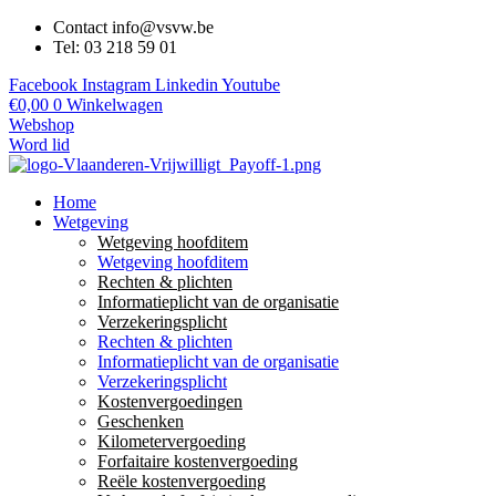
Contact info@vsvw.be
Tel: 03 218 59 01
Facebook
Instagram
Linkedin
Youtube
€
0,00
0
Winkelwagen
Webshop
Word lid
Home
Wetgeving
Wetgeving hoofditem
Wetgeving hoofditem
Rechten & plichten
Informatieplicht van de organisatie
Verzekeringsplicht
Rechten & plichten
Informatieplicht van de organisatie
Verzekeringsplicht
Kostenvergoedingen
Geschenken
Kilometervergoeding
Forfaitaire kostenvergoeding
Reële kostenvergoeding