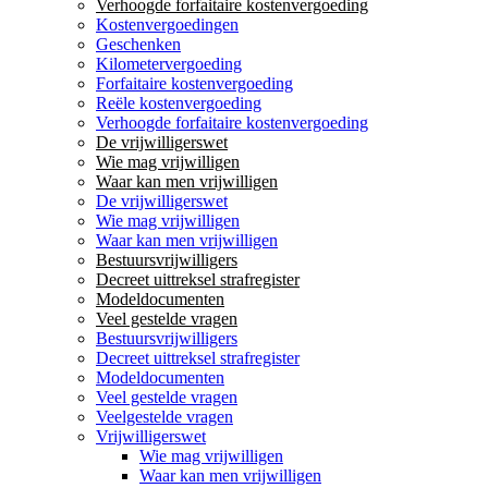
Verhoogde forfaitaire kostenvergoeding
Kostenvergoedingen
Geschenken
Kilometervergoeding
Forfaitaire kostenvergoeding
Reële kostenvergoeding
Verhoogde forfaitaire kostenvergoeding
De vrijwilligerswet
Wie mag vrijwilligen
Waar kan men vrijwilligen
De vrijwilligerswet
Wie mag vrijwilligen
Waar kan men vrijwilligen
Bestuursvrijwilligers
Decreet uittreksel strafregister
Modeldocumenten
Veel gestelde vragen
Bestuursvrijwilligers
Decreet uittreksel strafregister
Modeldocumenten
Veel gestelde vragen
Veelgestelde vragen
Vrijwilligerswet
Wie mag vrijwilligen
Waar kan men vrijwilligen