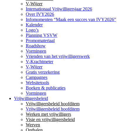
V-Wijzer
Internationaal Vrijwilligersjaar 2026
Over IVY2026
Infomomenten “Maak een succes van IVY2026”
Kalender
Logo’s
Planning VSVW
Promomateriaal
Roadshow
Vormingen
Vrienden van het vrijwilligerswerk
V-Krachtmeter
V-Wijzer
Gratis verzekering
Campagnes
Websitetools
Boeken & publicaties
Vormingen
Vrijwilligersbeleid
Vrijwilligersbeleid hoofditem
Vrijwilligersbeleid hoofditem
Werken met vrijwilligers
Visie en vrijwilligersbeleid
Werven
Onthalen