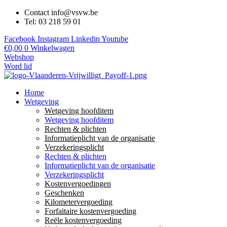
Contact info@vsvw.be
Tel: 03 218 59 01
Facebook
Instagram
Linkedin
Youtube
€
0,00
0
Winkelwagen
Webshop
Word lid
Home
Wetgeving
Wetgeving hoofditem
Wetgeving hoofditem
Rechten & plichten
Informatieplicht van de organisatie
Verzekeringsplicht
Rechten & plichten
Informatieplicht van de organisatie
Verzekeringsplicht
Kostenvergoedingen
Geschenken
Kilometervergoeding
Forfaitaire kostenvergoeding
Reële kostenvergoeding