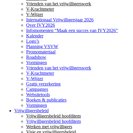
Vrienden van het vrijwilligerswerk
V-Krachtmeter
V-Wijzer
Internationaal Vrijwilligersjaar 2026
Over IVY2026
Infomomenten “Maak een succes van IVY2026”
Kalender
Logo’s
Planning VSVW
Promomateriaal
Roadshow
Vormingen
Vrienden van het vrijwilligerswerk
V-Krachtmeter
V-Wijzer
Gratis verzekering
Campagnes
Websitetools
Boeken & publicaties
Vormingen
Vrijwilligersbeleid
Vrijwilligersbeleid hoofditem
Vrijwilligersbeleid hoofditem
Werken met vrijwilligers
Visie en vrijwilligersbeleid