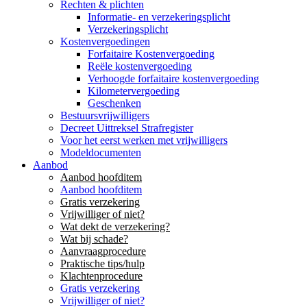
Rechten & plichten
Informatie- en verzekeringsplicht
Verzekeringsplicht
Kostenvergoedingen
Forfaitaire Kostenvergoeding
Reële kostenvergoeding
Verhoogde forfaitaire kostenvergoeding
Kilometervergoeding
Geschenken
Bestuursvrijwilligers
Decreet Uittreksel Strafregister
Voor het eerst werken met vrijwilligers
Modeldocumenten
Aanbod
Aanbod hoofditem
Aanbod hoofditem
Gratis verzekering
Vrijwilliger of niet?
Wat dekt de verzekering?
Wat bij schade?
Aanvraagprocedure
Praktische tips/hulp
Klachtenprocedure
Gratis verzekering
Vrijwilliger of niet?