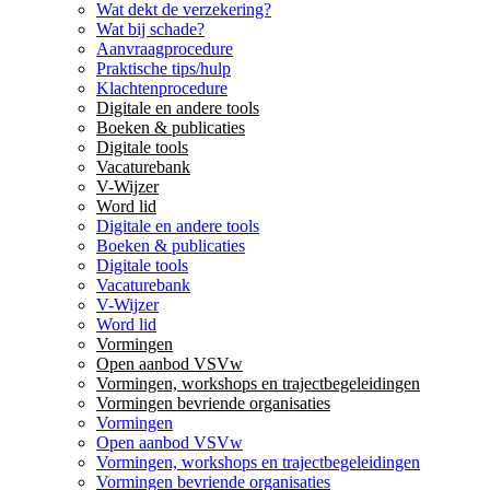
Wat dekt de verzekering?
Wat bij schade?
Aanvraagprocedure
Praktische tips/hulp
Klachtenprocedure
Digitale en andere tools
Boeken & publicaties
Digitale tools
Vacaturebank
V-Wijzer
Word lid
Digitale en andere tools
Boeken & publicaties
Digitale tools
Vacaturebank
V-Wijzer
Word lid
Vormingen
Open aanbod VSVw
Vormingen, workshops en trajectbegeleidingen
Vormingen bevriende organisaties
Vormingen
Open aanbod VSVw
Vormingen, workshops en trajectbegeleidingen
Vormingen bevriende organisaties