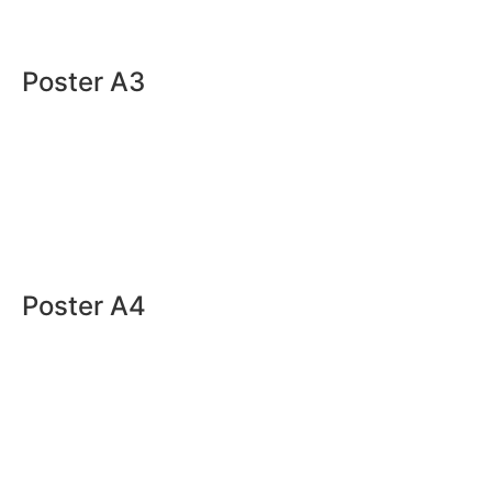
Poster A3
Download A3-formaat
Download A3-formaat met
bijsnijdmarkeringen
Poster A4
Download A4-formaat
Download A4-formaat met
bijsnijdmarkeringen