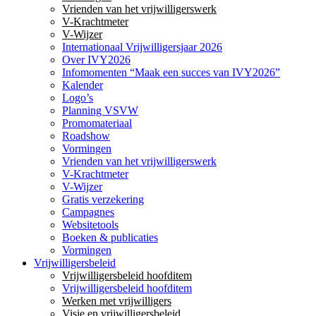
Vrienden van het vrijwilligerswerk
V-Krachtmeter
V-Wijzer
Internationaal Vrijwilligersjaar 2026
Over IVY2026
Infomomenten “Maak een succes van IVY2026”
Kalender
Logo’s
Planning VSVW
Promomateriaal
Roadshow
Vormingen
Vrienden van het vrijwilligerswerk
V-Krachtmeter
V-Wijzer
Gratis verzekering
Campagnes
Websitetools
Boeken & publicaties
Vormingen
Vrijwilligersbeleid
Vrijwilligersbeleid hoofditem
Vrijwilligersbeleid hoofditem
Werken met vrijwilligers
Visie en vrijwilligersbeleid