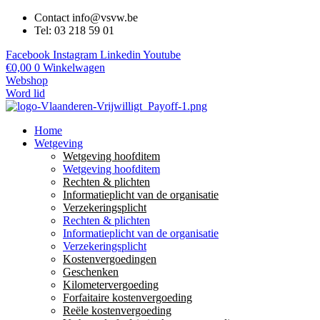
Contact info@vsvw.be
Tel: 03 218 59 01
Facebook
Instagram
Linkedin
Youtube
€
0,00
0
Winkelwagen
Webshop
Word lid
Home
Wetgeving
Wetgeving hoofditem
Wetgeving hoofditem
Rechten & plichten
Informatieplicht van de organisatie
Verzekeringsplicht
Rechten & plichten
Informatieplicht van de organisatie
Verzekeringsplicht
Kostenvergoedingen
Geschenken
Kilometervergoeding
Forfaitaire kostenvergoeding
Reële kostenvergoeding