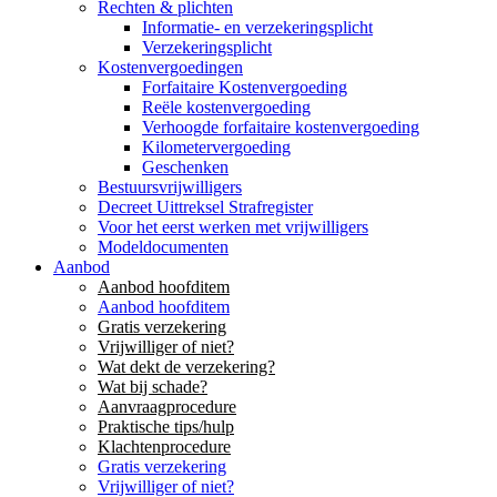
Rechten & plichten
Informatie- en verzekeringsplicht
Verzekeringsplicht
Kostenvergoedingen
Forfaitaire Kostenvergoeding
Reële kostenvergoeding
Verhoogde forfaitaire kostenvergoeding
Kilometervergoeding
Geschenken
Bestuursvrijwilligers
Decreet Uittreksel Strafregister
Voor het eerst werken met vrijwilligers
Modeldocumenten
Aanbod
Aanbod hoofditem
Aanbod hoofditem
Gratis verzekering
Vrijwilliger of niet?
Wat dekt de verzekering?
Wat bij schade?
Aanvraagprocedure
Praktische tips/hulp
Klachtenprocedure
Gratis verzekering
Vrijwilliger of niet?