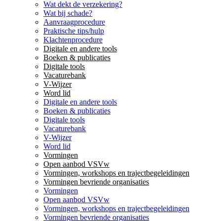
Wat dekt de verzekering?
Wat bij schade?
Aanvraagprocedure
Praktische tips/hulp
Klachtenprocedure
Digitale en andere tools
Boeken & publicaties
Digitale tools
Vacaturebank
V-Wijzer
Word lid
Digitale en andere tools
Boeken & publicaties
Digitale tools
Vacaturebank
V-Wijzer
Word lid
Vormingen
Open aanbod VSVw
Vormingen, workshops en trajectbegeleidingen
Vormingen bevriende organisaties
Vormingen
Open aanbod VSVw
Vormingen, workshops en trajectbegeleidingen
Vormingen bevriende organisaties