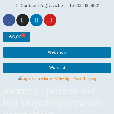
Contact info@vsvw.be
Tel: 03 218 59 01
0
€
0,00
Webshop
Word lid
Alerte experten die
het vrijwilligerswerk