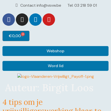
Contact info@vsvw.be
Tel: 03 218 59 01
0
€
0,00
Webshop
Word lid
Auteur:
Birgit Loos
4 tips om je
vrijwilligerswerking klaar te