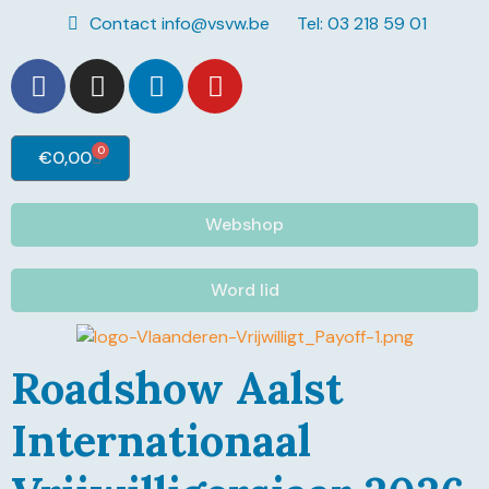
Contact info@vsvw.be
Tel: 03 218 59 01
0
€
0,00
Webshop
Word lid
Roadshow Aalst
Internationaal