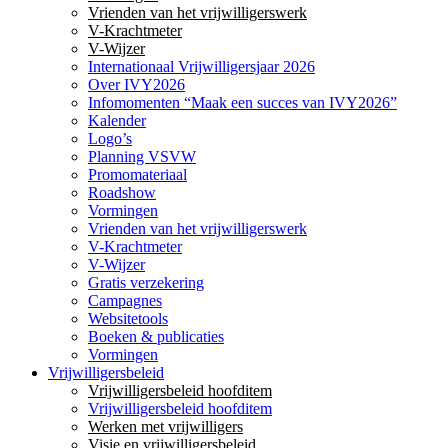
Vrienden van het vrijwilligerswerk
V-Krachtmeter
V-Wijzer
Internationaal Vrijwilligersjaar 2026
Over IVY2026
Infomomenten “Maak een succes van IVY2026”
Kalender
Logo’s
Planning VSVW
Promomateriaal
Roadshow
Vormingen
Vrienden van het vrijwilligerswerk
V-Krachtmeter
V-Wijzer
Gratis verzekering
Campagnes
Websitetools
Boeken & publicaties
Vormingen
Vrijwilligersbeleid
Vrijwilligersbeleid hoofditem
Vrijwilligersbeleid hoofditem
Werken met vrijwilligers
Visie en vrijwilligersbeleid