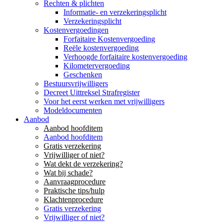
Rechten & plichten
Informatie- en verzekeringsplicht
Verzekeringsplicht
Kostenvergoedingen
Forfaitaire Kostenvergoeding
Reële kostenvergoeding
Verhoogde forfaitaire kostenvergoeding
Kilometervergoeding
Geschenken
Bestuursvrijwilligers
Decreet Uittreksel Strafregister
Voor het eerst werken met vrijwilligers
Modeldocumenten
Aanbod
Aanbod hoofditem
Aanbod hoofditem
Gratis verzekering
Vrijwilliger of niet?
Wat dekt de verzekering?
Wat bij schade?
Aanvraagprocedure
Praktische tips/hulp
Klachtenprocedure
Gratis verzekering
Vrijwilliger of niet?