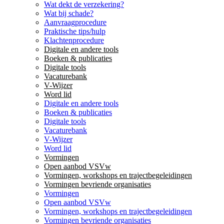
Wat dekt de verzekering?
Wat bij schade?
Aanvraagprocedure
Praktische tips/hulp
Klachtenprocedure
Digitale en andere tools
Boeken & publicaties
Digitale tools
Vacaturebank
V-Wijzer
Word lid
Digitale en andere tools
Boeken & publicaties
Digitale tools
Vacaturebank
V-Wijzer
Word lid
Vormingen
Open aanbod VSVw
Vormingen, workshops en trajectbegeleidingen
Vormingen bevriende organisaties
Vormingen
Open aanbod VSVw
Vormingen, workshops en trajectbegeleidingen
Vormingen bevriende organisaties