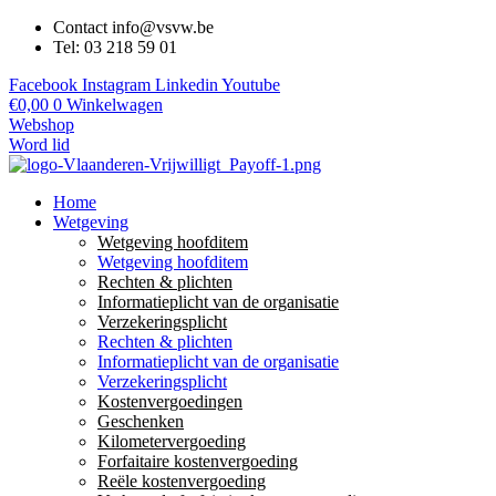
Contact info@vsvw.be
Tel: 03 218 59 01
Facebook
Instagram
Linkedin
Youtube
€
0,00
0
Winkelwagen
Webshop
Word lid
Home
Wetgeving
Wetgeving hoofditem
Wetgeving hoofditem
Rechten & plichten
Informatieplicht van de organisatie
Verzekeringsplicht
Rechten & plichten
Informatieplicht van de organisatie
Verzekeringsplicht
Kostenvergoedingen
Geschenken
Kilometervergoeding
Forfaitaire kostenvergoeding
Reële kostenvergoeding