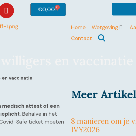
0
€
0,00
Home
Wetgeving
A
Contact
willigers en vaccinatie
s en vaccinatie
Meer Artike
 medisch attest of een
ieplicht
. Behalve in het
8 manieren om je vr
n Covid-Safe ticket moeten
IVY2026