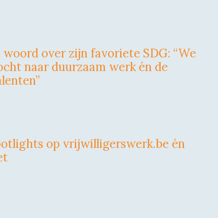
t woord over zijn favoriete SDG: “We
tocht naar duurzaam werk én de
alenten”
otlights op vrijwilligerswerk.be én
et