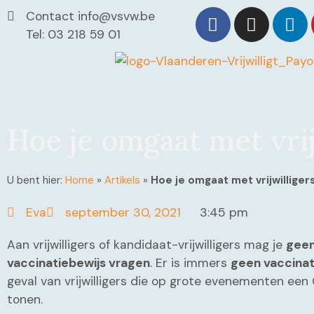
Contact info@vsvw.be
Tel: 03 218 59 01
Hoe je omgaat met vrij
U bent hier:
Home
»
Artikels
»
Hoe je omgaat met vrijwilliger
Eva
september 30, 2021
3:45 pm
Aan vrijwilligers of kandidaat-vrijwilligers mag je
geen
vaccinatiebewijs vragen
. Er is immers
geen vaccinat
geval van vrijwilligers die op grote evenementen ee
tonen.