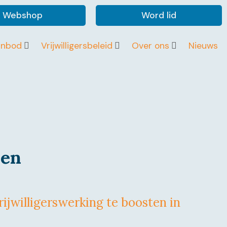
Webshop
Word lid
anbod
Vrijwilligersbeleid
Over ons
Nieuws
len
ijwilligerswerking te boosten in