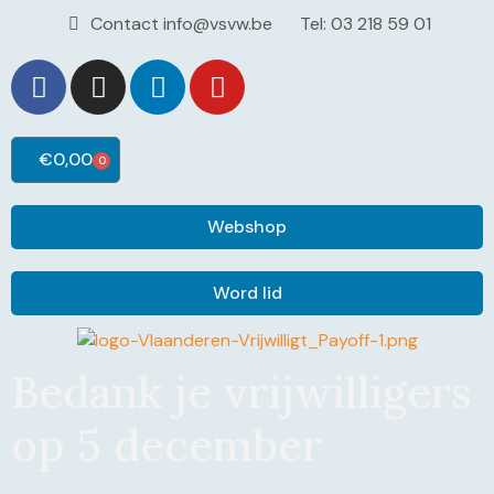
Contact info@vsvw.be
Tel: 03 218 59 01
€
0,00
0
Webshop
Word lid
Bedank je vrijwilligers
op 5 december