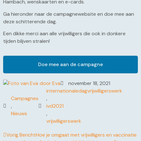
Hambach, wenskaarten en e-cards.
Ga hieronder naar de campagnewebsite en doe mee aan
deze schitterende dag.
Een dikke merci aan alle vrijwilligers die ook in donkere
tijden blijven stralen!
Doe mee aan de campagne
door
Eva
november 18, 2021
internationaledagvrijwilligerswerk
Campagnes
,
,
ivd2021
Nieuws
,
vrijwilligerswerk
Vorig Bericht
Hoe je omgaat met vrijwilligers en vaccinatie