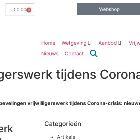
Webshop
€
0,00
0
Home
Wetgeving
Aanbod
Vrijw
Nieuws
Contact
gerswerk tijdens Corona
evelingen vrijwilligerswerk tijdens Corona-crisis: nieu
Categorieën
erk
e
Artikels