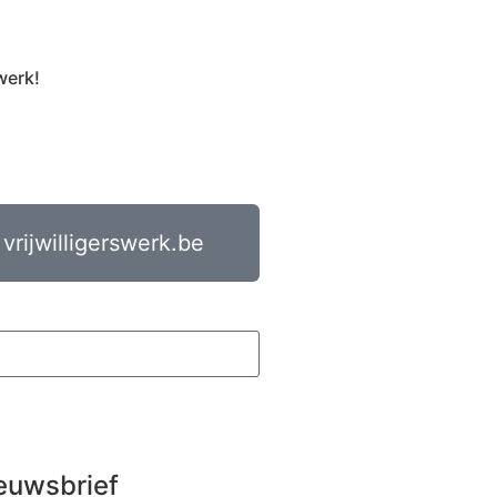
werk!
vrijwilligerswerk.be
euwsbrief