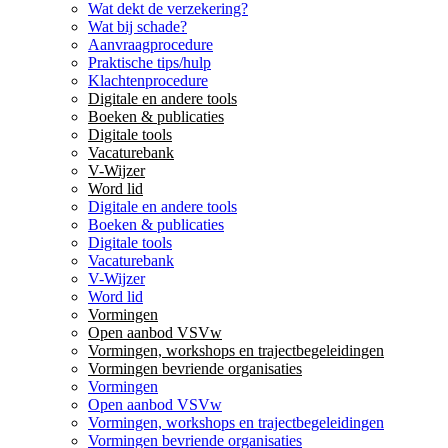
Wat dekt de verzekering?
Wat bij schade?
Aanvraagprocedure
Praktische tips/hulp
Klachtenprocedure
Digitale en andere tools
Boeken & publicaties
Digitale tools
Vacaturebank
V-Wijzer
Word lid
Digitale en andere tools
Boeken & publicaties
Digitale tools
Vacaturebank
V-Wijzer
Word lid
Vormingen
Open aanbod VSVw
Vormingen, workshops en trajectbegeleidingen
Vormingen bevriende organisaties
Vormingen
Open aanbod VSVw
Vormingen, workshops en trajectbegeleidingen
Vormingen bevriende organisaties