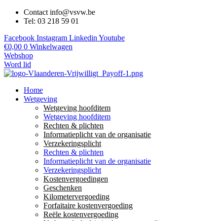
Contact info@vsvw.be
Tel: 03 218 59 01
Facebook
Instagram
Linkedin
Youtube
€
0,00
0
Winkelwagen
Webshop
Word lid
Home
Wetgeving
Wetgeving hoofditem
Wetgeving hoofditem
Rechten & plichten
Informatieplicht van de organisatie
Verzekeringsplicht
Rechten & plichten
Informatieplicht van de organisatie
Verzekeringsplicht
Kostenvergoedingen
Geschenken
Kilometervergoeding
Forfaitaire kostenvergoeding
Reële kostenvergoeding