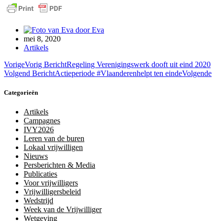
door
Eva
mei 8, 2020
Artikels
Vorige
Vorig Bericht
Regeling Verenigingswerk dooft uit eind 2020
Volgend Bericht
Actieperiode #Vlaanderenhelpt ten einde
Volgende
Categorieën
Artikels
Campagnes
IVY2026
Leren van de buren
Lokaal vrijwilligen
Nieuws
Persberichten & Media
Publicaties
Voor vrijwilligers
Vrijwilligersbeleid
Wedstrijd
Week van de Vrijwilliger
Wetgeving