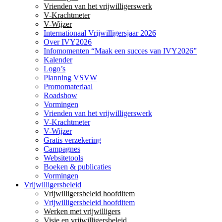
Vrienden van het vrijwilligerswerk
V-Krachtmeter
V-Wijzer
Internationaal Vrijwilligersjaar 2026
Over IVY2026
Infomomenten “Maak een succes van IVY2026”
Kalender
Logo’s
Planning VSVW
Promomateriaal
Roadshow
Vormingen
Vrienden van het vrijwilligerswerk
V-Krachtmeter
V-Wijzer
Gratis verzekering
Campagnes
Websitetools
Boeken & publicaties
Vormingen
Vrijwilligersbeleid
Vrijwilligersbeleid hoofditem
Vrijwilligersbeleid hoofditem
Werken met vrijwilligers
Visie en vrijwilligersbeleid