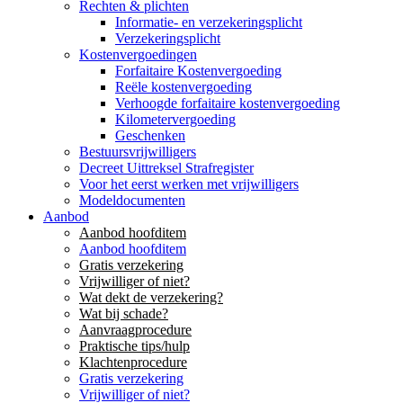
Rechten & plichten
Informatie- en verzekeringsplicht
Verzekeringsplicht
Kostenvergoedingen
Forfaitaire Kostenvergoeding
Reële kostenvergoeding
Verhoogde forfaitaire kostenvergoeding
Kilometervergoeding
Geschenken
Bestuursvrijwilligers
Decreet Uittreksel Strafregister
Voor het eerst werken met vrijwilligers
Modeldocumenten
Aanbod
Aanbod hoofditem
Aanbod hoofditem
Gratis verzekering
Vrijwilliger of niet?
Wat dekt de verzekering?
Wat bij schade?
Aanvraagprocedure
Praktische tips/hulp
Klachtenprocedure
Gratis verzekering
Vrijwilliger of niet?