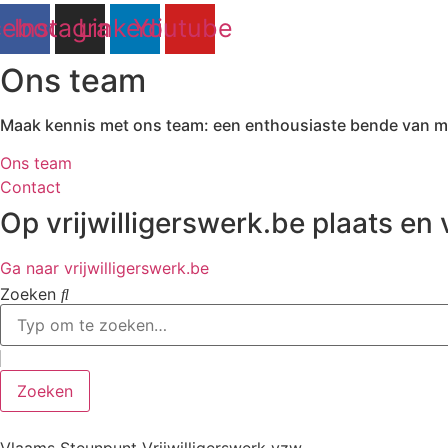
cebook
Instagram
Linkedin
Youtube
Ons team
Maak kennis met ons team: een enthousiaste bende van mede
Ons team
Contact
Op vrijwilligerswerk.be plaats en v
Ga naar vrijwilligerswerk.be
Zoeken
Zoeken
Vlaams Steunpunt Vrijwilligerswerk vzw