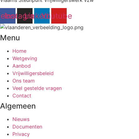
cebook
Instagram
Linkedin
Youtube
Menu
Home
Wetgeving
Aanbod
Vrijwilligersbeleid
Ons team
Veel gestelde vragen
Contact
Algemeen
Nieuws
Documenten
Privacy