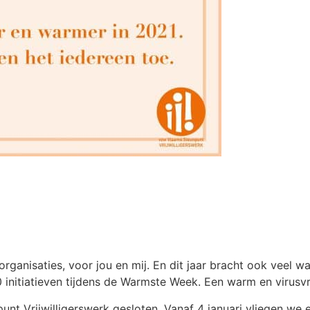
r organisaties, voor jou en mij. En dit jaar bracht ook ve
0 initiatieven tijdens de Warmste Week. Een warm en virusvr
nt Vrijwilligerswerk gesloten. Vanaf 4 januari vliegen we e