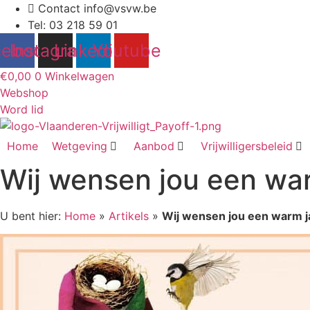
Contact info@vsvw.be
Tel: 03 218 59 01
cebook
Instagram
Linkedin
Youtube
€
0,00
0
Winkelwagen
Webshop
Word lid
Home
Wetgeving
Aanbod
Vrijwilligersbeleid
Wij wensen jou een war
U bent hier:
Home
»
Artikels
»
Wij wensen jou een warm j