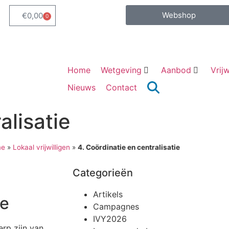
Webshop
€
0,00
0
Home
Wetgeving
Aanbod
Vrijw
Nieuws
Contact
alisatie
e
»
Lokaal vrijwilligen
»
4. Coördinatie en centralisatie
Categorieën
Artikels
ie
Campagnes
IVY2026
erp zijn van