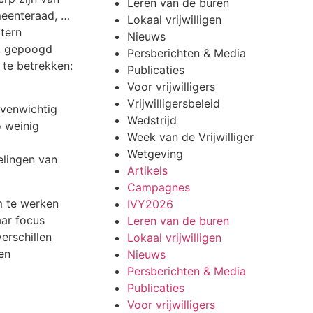
Leren van de buren
meenteraad, …
Lokaal vrijwilligen
tern
Nieuws
at gepoogd
Persberichten & Media
n te betrekken:
Publicaties
Voor vrijwilligers
Vrijwilligersbeleid
evenwichtig
Wedstrijd
o weinig
Week van de Vrijwilliger
Wetgeving
delingen van
Artikels
Campagnes
m te werken
IVY2026
aar focus
Leren van de buren
erschillen
Lokaal vrijwilligen
en
Nieuws
Persberichten & Media
Publicaties
Voor vrijwilligers