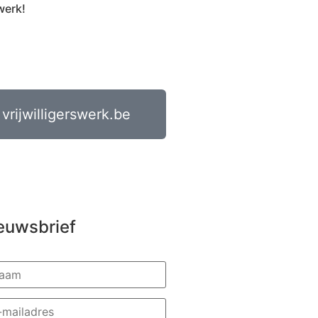
werk!
vrijwilligerswerk.be
euwsbrief