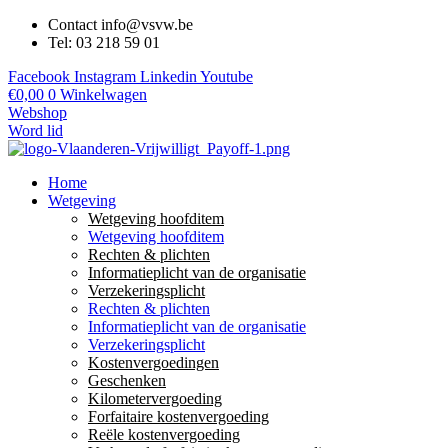
Contact info@vsvw.be
Tel: 03 218 59 01
Facebook
Instagram
Linkedin
Youtube
€
0,00
0
Winkelwagen
Webshop
Word lid
Home
Wetgeving
Wetgeving hoofditem
Wetgeving hoofditem
Rechten & plichten
Informatieplicht van de organisatie
Verzekeringsplicht
Rechten & plichten
Informatieplicht van de organisatie
Verzekeringsplicht
Kostenvergoedingen
Geschenken
Kilometervergoeding
Forfaitaire kostenvergoeding
Reële kostenvergoeding