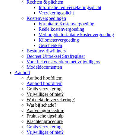
Rechten & plichten
Informatie- en verzekeringsplicht
Verzekeringsplicht
Kostenvergoedingen
Forfaitaire Kostenvergoeding
Reële kostenvergoeding
Verhoogde forfaitaire kostenvergoeding
Kilometervergoeding
Geschenken
Bestuursvrijwilligers
Decreet Uittreksel Strafregister
Voor het eerst werken met vrijwilligers
Modeldocumenten
Aanbod
Aanbod hoofditem
Aanbod hoofditem
Gratis verzekering
Vrijwilliger of niet?
Wat dekt de verzekering?
Wat bij schade?
Aanvraagprocedure
Praktische tips/hulp
Klachtenprocedure
Gratis verzekering
Vrijwilliger of niet?