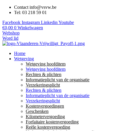
Contact info@vsvw.be
Tel: 03 218 59 01
Facebook
Instagram
Linkedin
Youtube
€
0,00
0
Winkelwagen
Webshop
Word lid
Home
Wetgeving
Wetgeving hoofditem
Wetgeving hoofditem
Rechten & plichten
Informatieplicht van de organisatie
Verzekeringsplicht
Rechten & plichten
Informatieplicht van de organisatie
Verzekeringsplicht
Kostenvergoedingen
Geschenken
Kilometervergoeding
Forfaitaire kostenvergoeding
Reële kostenvergoeding