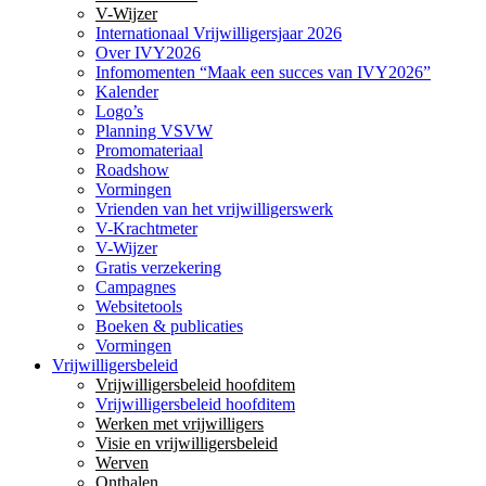
V-Wijzer
Internationaal Vrijwilligersjaar 2026
Over IVY2026
Infomomenten “Maak een succes van IVY2026”
Kalender
Logo’s
Planning VSVW
Promomateriaal
Roadshow
Vormingen
Vrienden van het vrijwilligerswerk
V-Krachtmeter
V-Wijzer
Gratis verzekering
Campagnes
Websitetools
Boeken & publicaties
Vormingen
Vrijwilligersbeleid
Vrijwilligersbeleid hoofditem
Vrijwilligersbeleid hoofditem
Werken met vrijwilligers
Visie en vrijwilligersbeleid
Werven
Onthalen