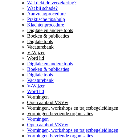
Wat dekt de verzekering?
Wat bij schade?
Aanvraagprocedure
Praktische tips/hulp
Klachtenprocedure
Digitale en andere tools
Boeken & publicaties
Digitale tools
Vacaturebank
V-Wijzer
Word lid
Digitale en andere tools
Boeken & publicaties
Digitale tools
Vacaturebank
V-Wijzer
Word lid
Vormingen
Open aanbod VSVw
Vormingen, workshops en trajectbegeleidingen
Vormingen bevriende organisaties
Vormingen
Open aanbod VSVw
Vormingen, workshops en trajectbegeleidingen
Vormingen bevriende organisaties