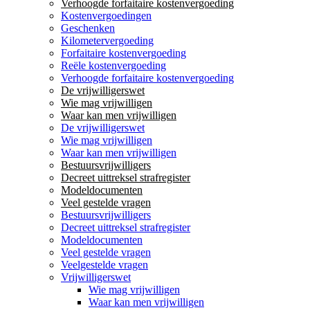
Verhoogde forfaitaire kostenvergoeding
Kostenvergoedingen
Geschenken
Kilometervergoeding
Forfaitaire kostenvergoeding
Reële kostenvergoeding
Verhoogde forfaitaire kostenvergoeding
De vrijwilligerswet
Wie mag vrijwilligen
Waar kan men vrijwilligen
De vrijwilligerswet
Wie mag vrijwilligen
Waar kan men vrijwilligen
Bestuursvrijwilligers
Decreet uittreksel strafregister
Modeldocumenten
Veel gestelde vragen
Bestuursvrijwilligers
Decreet uittreksel strafregister
Modeldocumenten
Veel gestelde vragen
Veelgestelde vragen
Vrijwilligerswet
Wie mag vrijwilligen
Waar kan men vrijwilligen