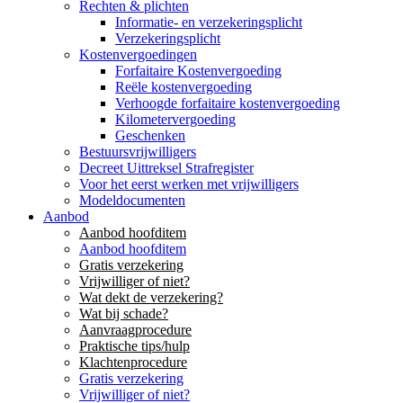
Rechten & plichten
Informatie- en verzekeringsplicht
Verzekeringsplicht
Kostenvergoedingen
Forfaitaire Kostenvergoeding
Reële kostenvergoeding
Verhoogde forfaitaire kostenvergoeding
Kilometervergoeding
Geschenken
Bestuursvrijwilligers
Decreet Uittreksel Strafregister
Voor het eerst werken met vrijwilligers
Modeldocumenten
Aanbod
Aanbod hoofditem
Aanbod hoofditem
Gratis verzekering
Vrijwilliger of niet?
Wat dekt de verzekering?
Wat bij schade?
Aanvraagprocedure
Praktische tips/hulp
Klachtenprocedure
Gratis verzekering
Vrijwilliger of niet?