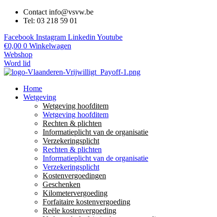
Contact info@vsvw.be
Tel: 03 218 59 01
Facebook
Instagram
Linkedin
Youtube
€
0,00
0
Winkelwagen
Webshop
Word lid
Home
Wetgeving
Wetgeving hoofditem
Wetgeving hoofditem
Rechten & plichten
Informatieplicht van de organisatie
Verzekeringsplicht
Rechten & plichten
Informatieplicht van de organisatie
Verzekeringsplicht
Kostenvergoedingen
Geschenken
Kilometervergoeding
Forfaitaire kostenvergoeding
Reële kostenvergoeding