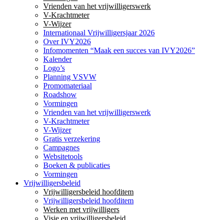
Vrienden van het vrijwilligerswerk
V-Krachtmeter
V-Wijzer
Internationaal Vrijwilligersjaar 2026
Over IVY2026
Infomomenten “Maak een succes van IVY2026”
Kalender
Logo’s
Planning VSVW
Promomateriaal
Roadshow
Vormingen
Vrienden van het vrijwilligerswerk
V-Krachtmeter
V-Wijzer
Gratis verzekering
Campagnes
Websitetools
Boeken & publicaties
Vormingen
Vrijwilligersbeleid
Vrijwilligersbeleid hoofditem
Vrijwilligersbeleid hoofditem
Werken met vrijwilligers
Visie en vrijwilligersbeleid