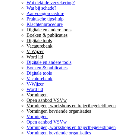
Wat dekt de verzekering?
Wat bij schade?
Aanvraagprocedure
Praktische tips/hulp
Klachtenprocedure
Digitale en andere tools
Boeken & publicaties
Digitale tools
Vacaturebank
V-Wijzer
Word lid
Digitale en andere tools
Boeken & publicaties
Digitale tools
Vacaturebank
V-Wijzer
Word lid
Vormingen
Open aanbod VSVw
Vormingen, workshops en trajectbegeleidingen
Vormingen bevriende organisaties
Vormingen
Open aanbod VSVw
Vormingen, workshops en trajectbegeleidingen
Vormingen bevriende organisaties