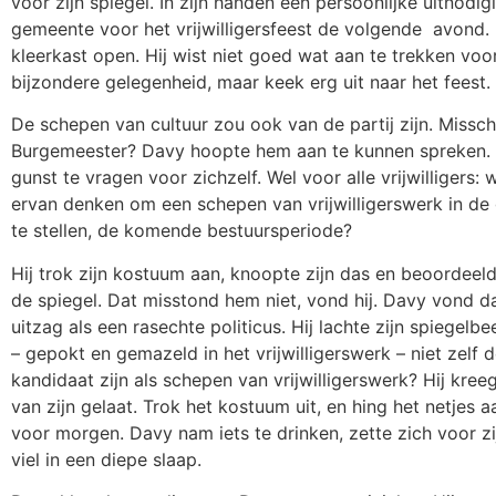
voor zijn spiegel. In zijn handen een persoonlijke uitnodi
gemeente voor het vrijwilligersfeest de volgende
avond. 
kleerkast open. Hij wist niet goed wat aan te trekken voo
bijzondere gelegenheid, maar keek erg uit naar het feest.
De schepen van cultuur zou ook van de partij zijn. Missc
Burgemeester? Davy hoopte hem aan te kunnen spreken.
gunst te vragen voor zichzelf. Wel voor alle vrijwilligers:
ervan denken om
een schepen van vrijwilligerswerk in d
te stellen, de komende bestuursperiode?
Hij trok zijn kostuum aan, knoopte zijn das en beoordeeld
de spiegel. Dat misstond hem niet, vond hij. Davy vond dat
uitzag als een rasechte politicus. Hij lachte zijn spiegelbe
– gepokt en gemazeld in het vrijwilligerswerk – niet zelf 
kandidaat zijn als schepen van vrijwilligerswerk? Hij kreeg
van zijn gelaat. Trok het kostuum uit, en hing het netjes 
voor morgen. Davy nam iets te drinken, zette zich voor zij
viel in een diepe slaap.