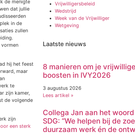
ak de menigte
Vrijwilligersbeleid
wen dat jullie
Wedstrijd
audisseerden
Week van de Vrijwilliger
plek in de
Wetgeving
saties zullen
iding.
Laatste nieuws
k vormen
d hij het feest
8 manieren om je vrijwillig
erward, maar
boosten in IVY2026
van
werk te
3 augustus 2026
ar zijn kamer,
Lees artikel »
st de volgende
Collega Jan aan het woord 
rk zijn
SDG: “We helpen bij de zo
oor een sterk
duurzaam werk én de ontw