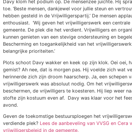
Davy klom het podium op. De mensenzee juichte. Hij spr
toe. ‘Beste mensen, dankjewel voor jullie steun en vertrou
hebben gesteld in de Vrijwilligerspartij.’ De mensen appl
enthousiast.
‘
Wij geven het vrijwilligerswerk een centrale 
gemeente. De plek die het verdient. Vrijwilligers en organi
kunnen genieten van een stevige ondersteuning en begele
Bescherming en toegankelijkheid van het vrijwilligerswer
belangrijke prioriteiten.’
Plots schoot Davy wakker en keek op zijn klok. Oei oei, ha
gemist? Ah nee, dat is morgen pas. Hij voelde zich wat v
herinnerde zich zijn droom haarscherp. Ja, een schepen 
vrijwilligerswerk was absoluut nodig. Om het vrijwilligers
beschermen, de vrijwilligers te koesteren. Hij liep weer na
stofte zijn kostuum even af.
Davy was klaar voor het fee
avond.
Geven de toekomstige bestuursploegen het vrijwilligerswe
verdiende plek?
Lees de aanbeveling van VVSG en Cera v
vrijwilligersbeleid in de gemeente.