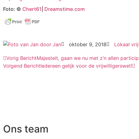
Foto: ©
Chert61
|
Dreamstime.com
door
Jan
oktober 9, 2018
Lokaal vrij
Vorig Bericht
Majesteit, gaan we nu met z’n allen partici
Volgend Bericht
Iedereen gelijk voor de vrijwilligerswet!
Ons team