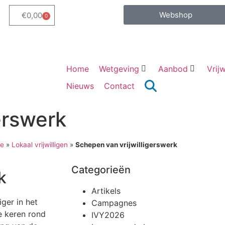
Webshop
€
0,00
0
Home
Wetgeving
Aanbod
Vrijw
Nieuws
Contact
erswerk
e
»
Lokaal vrijwilligen
»
Schepen van vrijwilligerswerk
Categorieën
k
Artikels
iger in het
Campagnes
e keren rond
IVY2026