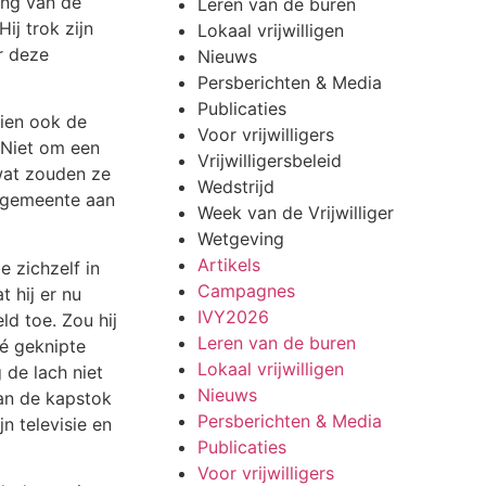
ging van de
Leren van de buren
Hij trok zijn
Lokaal vrijwilligen
r deze
Nieuws
Persberichten & Media
Publicaties
hien ook de
Voor vrijwilligers
 Niet om een
Vrijwilligersbeleid
 wat zouden ze
Wedstrijd
e gemeente aan
Week van de Vrijwilliger
Wetgeving
Artikels
e zichzelf in
Campagnes
 hij er nu
IVY2026
eld toe.
Zou hij
Leren van de buren
dé geknipte
Lokaal vrijwilligen
 de lach niet
Nieuws
aan de kapstok
Persberichten & Media
n televisie en
Publicaties
Voor vrijwilligers