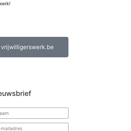
werk!
vrijwilligerswerk.be
euwsbrief