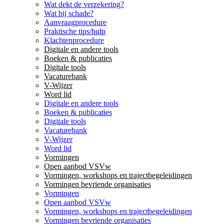
Wat dekt de verzekering?
Wat bij schade?
Aanvraagprocedure
Praktische tips/hulp
Klachtenprocedure
Digitale en andere tools
Boeken & publicaties
Digitale tools
Vacaturebank
V-Wijzer
Word lid
Digitale en andere tools
Boeken & publicaties
Digitale tools
Vacaturebank
V-Wijzer
Word lid
Vormingen
Open aanbod VSVw
Vormingen, workshops en trajectbegeleidingen
Vormingen bevriende organisaties
Vormingen
Open aanbod VSVw
Vormingen, workshops en trajectbegeleidingen
Vormingen bevriende organisaties