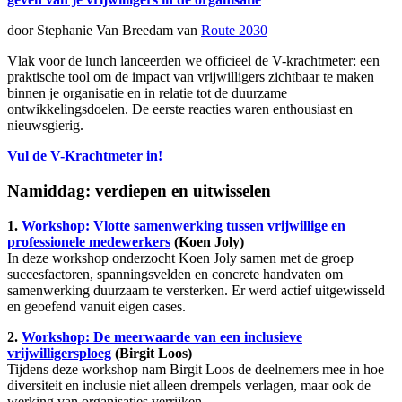
door Stephanie Van Breedam van
Route 2030
Vlak voor de lunch lanceerden we officieel de V-krachtmeter: een
praktische tool om de impact van vrijwilligers zichtbaar te maken
binnen je organisatie en in relatie tot de duurzame
ontwikkelingsdoelen. De eerste reacties waren enthousiast en
nieuwsgierig.
Vul de V-Krachtmeter in!
Namiddag: verdiepen en uitwisselen
1.
Workshop: Vlotte samenwerking tussen vrijwillige en
professionele medewerkers
(Koen Joly)
In deze workshop onderzocht Koen Joly samen met de groep
succesfactoren, spanningsvelden en concrete handvaten om
samenwerking duurzaam te versterken. Er werd actief uitgewisseld
en geoefend vanuit eigen cases.
2.
Workshop: De meerwaarde van een inclusieve
vrijwilligersploeg
(Birgit Loos)
Tijdens deze workshop nam Birgit Loos de deelnemers mee in hoe
diversiteit en inclusie niet alleen drempels verlagen, maar ook de
werking van organisaties verrijken.