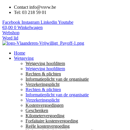
Contact info@vsvw.be
Tel: 03 218 59 01
Facebook
Instagram
Linkedin
Youtube
€
0,00
0
Winkelwagen
Webshop
Word lid
Home
Wetgeving
Wetgeving hoofditem
Wetgeving hoofditem
Rechten & plichten
Informatieplicht van de organisatie
Verzekeringsplicht
Rechten & plichten
Informatieplicht van de organisatie
Verzekeringsplicht
Kostenvergoedingen
Geschenken
Kilometervergoeding
Forfaitaire kostenvergoeding
Reële kostenvergoeding