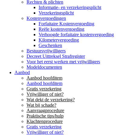
Rechten & plichten
Informatie- en verzekeringsplicht
Verzekeringsplicht
Kostenvergoedingen
Forfaitaire Kostenvergoeding
Reële kostenvergoeding
Verhoogde forfaitaire kostenvergoeding
Kilometervergoeding
Geschenken
Bestuursvrijwilligers
Decreet Uittreksel Strafregister
Voor het eerst werken met vrijwilligers
Modeldocumenten
Aanbod
Aanbod hoofditem
Aanbod hoofditem
Gratis verzekering
Vrijwilliger of niet?
Wat dekt de verzekering?
Wat bij schade?
Aanvraagprocedure
Praktische tips/hulp
Klachtenprocedure
Gratis verzekering
Vrijwilliger of niet?