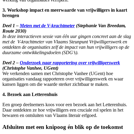
3. Workshop impact en meerwaarde van vrijwilligers in kaart
brengen
Deel 1 –
Meten met de V-krachtmeter
(Stephanie Van Breedam,
Route 2030)
In deze interactieven sessie van één uur gingen concreet aan de slag
met de V-krachtmeter van Vlaams Steunpunt Vrijwilligerswerk en
ontdekten de organisaties zelf de impact van hun vrijwilligers op de
duurzame ontwikkelingsdoelen (SDG’s).
Deel 2 –
Onderzoek naar rapportering over vrijwilligerswerk
(Christophe Vanhee, UGent)
We verkenden samen met Christophe Vanhee (UGent) hoe
organisaties vandaag rapporteren over vrijwilligerswerk en waar
kansen liggen om die waarde sterker zichtbaar te maken.
4. Bezoek aan Letterenhuis
Een groep deelnemers koos voor een bezoek aan het
Letterenhuis
.
Daar ontdekten ze hoe vrijwilligers een cruciale rol spelen in het
bewaren en ontsluiten van Vlaams literair erfgoed.
Afsluiten met een knipoog én blik op de toekomst