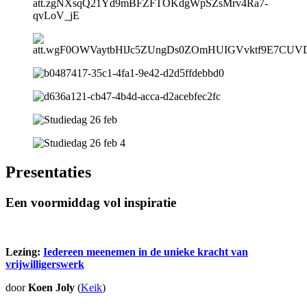
Presentaties
Een voormiddag vol inspiratie
Lezing:
Iedereen meenemen in de unieke kracht van
vrijwilligerswerk
door
Koen Joly
(
Keik
)