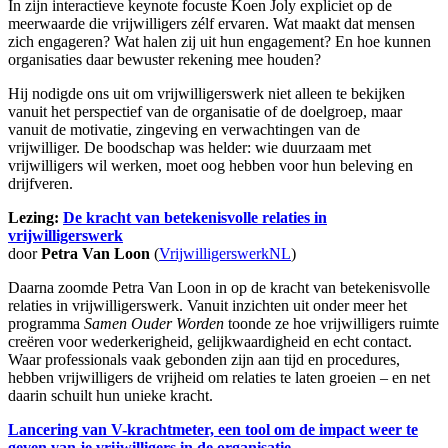
In zijn interactieve keynote focuste Koen Joly expliciet op de
meerwaarde die vrijwilligers zélf ervaren. Wat maakt dat mensen
zich engageren? Wat halen zij uit hun engagement? En hoe kunnen
organisaties daar bewuster rekening mee houden?
Hij nodigde ons uit om vrijwilligerswerk niet alleen te bekijken
vanuit het perspectief van de organisatie of de doelgroep, maar
vanuit de motivatie, zingeving en verwachtingen van de
vrijwilliger. De boodschap was helder: wie duurzaam met
vrijwilligers wil werken, moet oog hebben voor hun beleving en
drijfveren.
Lezing:
De kracht van betekenisvolle relaties in
vrijwilligerswerk
door
Petra Van Loon
(
VrijwilligerswerkNL
)
Daarna zoomde Petra Van Loon in op de kracht van betekenisvolle
relaties in vrijwilligerswerk. Vanuit inzichten uit onder meer het
programma
Samen Ouder Worden
toonde ze hoe vrijwilligers ruimte
creëren voor wederkerigheid, gelijkwaardigheid en echt contact.
Waar professionals vaak gebonden zijn aan tijd en procedures,
hebben vrijwilligers de vrijheid om relaties te laten groeien – en net
daarin schuilt hun unieke kracht.
Lancering van V-krachtmeter, een tool om de impact weer te
geven van je vrijwilligers in de organisatie