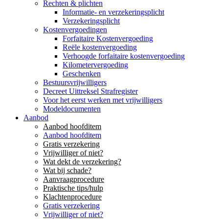
Rechten & plichten
Informatie- en verzekeringsplicht
Verzekeringsplicht
Kostenvergoedingen
Forfaitaire Kostenvergoeding
Reële kostenvergoeding
Verhoogde forfaitaire kostenvergoeding
Kilometervergoeding
Geschenken
Bestuursvrijwilligers
Decreet Uittreksel Strafregister
Voor het eerst werken met vrijwilligers
Modeldocumenten
Aanbod
Aanbod hoofditem
Aanbod hoofditem
Gratis verzekering
Vrijwilliger of niet?
Wat dekt de verzekering?
Wat bij schade?
Aanvraagprocedure
Praktische tips/hulp
Klachtenprocedure
Gratis verzekering
Vrijwilliger of niet?