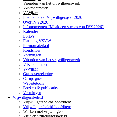
Vrienden van het vrijwilligerswerk
V-Krachtmeter
V-Wijzer
Internationaal Vrijwilligersjaar 2026
Over IVY2026
Infomomenten “Maak een succes van IVY2026”
Kalender
Logo’s
Planning VSVW
Promomateriaal
Roadshow
Vormingen
Vrienden van het vrijwilligerswerk
V-Krachtmeter
V-Wijzer
Gratis verzekering
Campagnes
Websitetools
Boeken & publicaties
Vormingen
Vrijwilligersbeleid
Vrijwilligersbeleid hoofditem
Vrijwilligersbeleid hoofditem
Werken met vrijwilligers
Visie en vrijwilligersbeleid