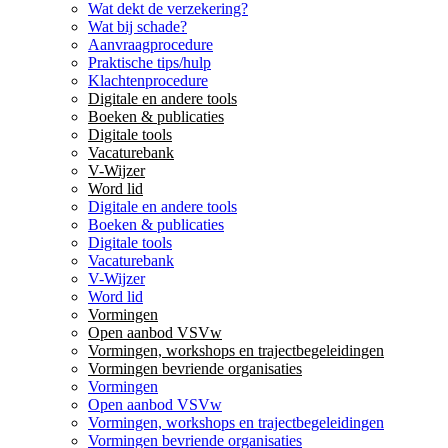
Wat dekt de verzekering?
Wat bij schade?
Aanvraagprocedure
Praktische tips/hulp
Klachtenprocedure
Digitale en andere tools
Boeken & publicaties
Digitale tools
Vacaturebank
V-Wijzer
Word lid
Digitale en andere tools
Boeken & publicaties
Digitale tools
Vacaturebank
V-Wijzer
Word lid
Vormingen
Open aanbod VSVw
Vormingen, workshops en trajectbegeleidingen
Vormingen bevriende organisaties
Vormingen
Open aanbod VSVw
Vormingen, workshops en trajectbegeleidingen
Vormingen bevriende organisaties