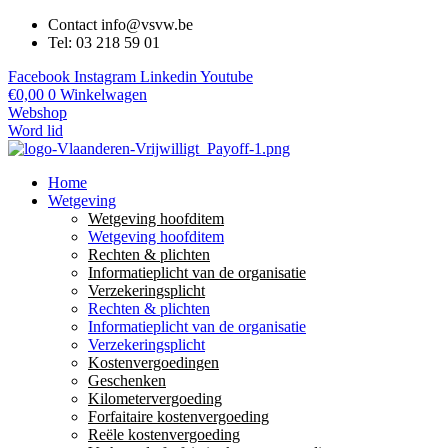
Contact info@vsvw.be
Tel: 03 218 59 01
Facebook
Instagram
Linkedin
Youtube
€
0,00
0
Winkelwagen
Webshop
Word lid
Home
Wetgeving
Wetgeving hoofditem
Wetgeving hoofditem
Rechten & plichten
Informatieplicht van de organisatie
Verzekeringsplicht
Rechten & plichten
Informatieplicht van de organisatie
Verzekeringsplicht
Kostenvergoedingen
Geschenken
Kilometervergoeding
Forfaitaire kostenvergoeding
Reële kostenvergoeding