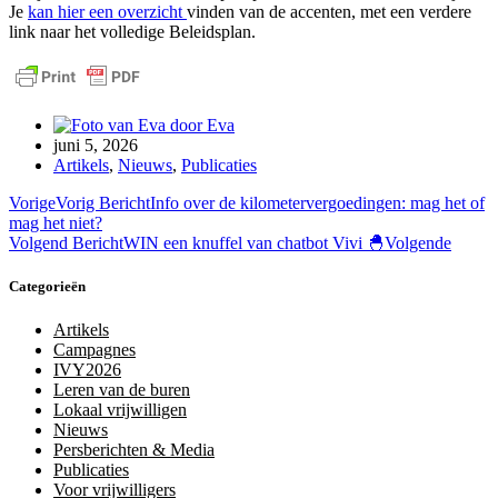
Je
kan hier een overzicht
vinden van de accenten, met een verdere
link naar het volledige Beleidsplan.
door
Eva
juni 5, 2026
Artikels
,
Nieuws
,
Publicaties
Vorige
Vorig Bericht
Info over de kilometervergoedingen: mag het of
mag het niet?
Volgend Bericht
WIN een knuffel van chatbot Vivi 🐣
Volgende
Categorieën
Artikels
Campagnes
IVY2026
Leren van de buren
Lokaal vrijwilligen
Nieuws
Persberichten & Media
Publicaties
Voor vrijwilligers