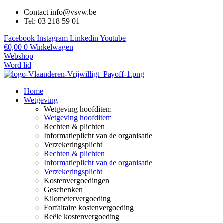
Contact info@vsvw.be
Tel: 03 218 59 01
Facebook
Instagram
Linkedin
Youtube
€
0,00
0
Winkelwagen
Webshop
Word lid
Home
Wetgeving
Wetgeving hoofditem
Wetgeving hoofditem
Rechten & plichten
Informatieplicht van de organisatie
Verzekeringsplicht
Rechten & plichten
Informatieplicht van de organisatie
Verzekeringsplicht
Kostenvergoedingen
Geschenken
Kilometervergoeding
Forfaitaire kostenvergoeding
Reële kostenvergoeding