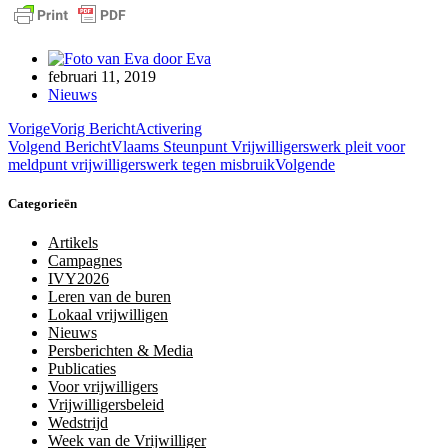
door
Eva
februari 11, 2019
Nieuws
Vorige
Vorig Bericht
Activering
Volgend Bericht
Vlaams Steunpunt Vrijwilligerswerk pleit voor
meldpunt vrijwilligerswerk tegen misbruik
Volgende
Categorieën
Artikels
Campagnes
IVY2026
Leren van de buren
Lokaal vrijwilligen
Nieuws
Persberichten & Media
Publicaties
Voor vrijwilligers
Vrijwilligersbeleid
Wedstrijd
Week van de Vrijwilliger