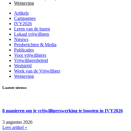
Wetgeving
Artikels
Campagnes
IVY2026
Leren van de buren
Lokaal vrijwilligen
Nieuws
Persberichten & Media
Publicaties
Voor vrijwilligers
Vrijwilligersbeleid
Wedstrijd
Week van de Vrijwilliger
Wetgeving
Laatste nieuws
8 manieren om je vrijwilligerswerking te boosten in IVY2026
3 augustus 2026
Lees artikel »