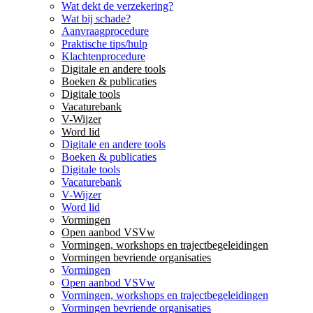
Wat dekt de verzekering?
Wat bij schade?
Aanvraagprocedure
Praktische tips/hulp
Klachtenprocedure
Digitale en andere tools
Boeken & publicaties
Digitale tools
Vacaturebank
V-Wijzer
Word lid
Digitale en andere tools
Boeken & publicaties
Digitale tools
Vacaturebank
V-Wijzer
Word lid
Vormingen
Open aanbod VSVw
Vormingen, workshops en trajectbegeleidingen
Vormingen bevriende organisaties
Vormingen
Open aanbod VSVw
Vormingen, workshops en trajectbegeleidingen
Vormingen bevriende organisaties