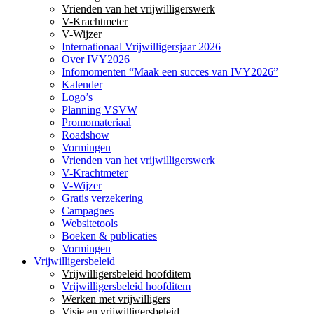
Vrienden van het vrijwilligerswerk
V-Krachtmeter
V-Wijzer
Internationaal Vrijwilligersjaar 2026
Over IVY2026
Infomomenten “Maak een succes van IVY2026”
Kalender
Logo’s
Planning VSVW
Promomateriaal
Roadshow
Vormingen
Vrienden van het vrijwilligerswerk
V-Krachtmeter
V-Wijzer
Gratis verzekering
Campagnes
Websitetools
Boeken & publicaties
Vormingen
Vrijwilligersbeleid
Vrijwilligersbeleid hoofditem
Vrijwilligersbeleid hoofditem
Werken met vrijwilligers
Visie en vrijwilligersbeleid