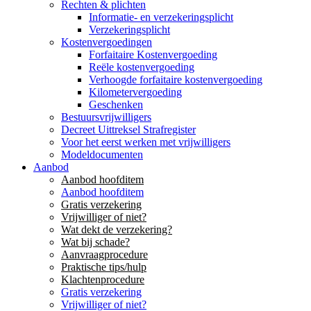
Rechten & plichten
Informatie- en verzekeringsplicht
Verzekeringsplicht
Kostenvergoedingen
Forfaitaire Kostenvergoeding
Reële kostenvergoeding
Verhoogde forfaitaire kostenvergoeding
Kilometervergoeding
Geschenken
Bestuursvrijwilligers
Decreet Uittreksel Strafregister
Voor het eerst werken met vrijwilligers
Modeldocumenten
Aanbod
Aanbod hoofditem
Aanbod hoofditem
Gratis verzekering
Vrijwilliger of niet?
Wat dekt de verzekering?
Wat bij schade?
Aanvraagprocedure
Praktische tips/hulp
Klachtenprocedure
Gratis verzekering
Vrijwilliger of niet?