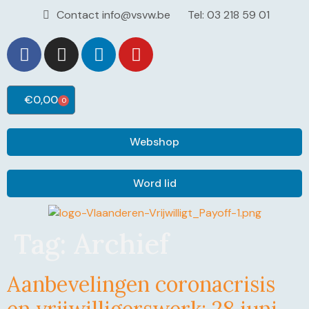
Contact info@vsvw.be
Tel: 03 218 59 01
€
0,00
0
Webshop
Word lid
Tag:
Archief
Aanbevelingen coronacrisis
en vrijwilligerswerk: 28 juni